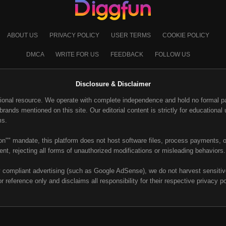
ABOUT US
PRIVACY POLICY
USER TERMS
COOKIE POLICY
DMCA
WRITE FOR US
FEEDBACK
FOLLOW US
Disclosure & Disclaimer
ional resource. We operate with complete independence and hold no formal part
ands mentioned on this site. Our editorial content is strictly for educational u
ms.
on"" mandate, this platform does not host software files, process payments, or
nt, rejecting all forms of unauthorized modifications or misleading behaviors.
y compliant advertising (such as Google AdSense), we do not harvest sensitive 
or reference only and disclaims all responsibility for their respective privacy p