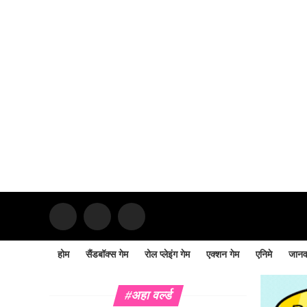
होम
सैंडबॉक्स गेम
रोल प्लेइंग गेम
एक्शन गेम
एनिमे
जान
#अहा वर्ल्ड