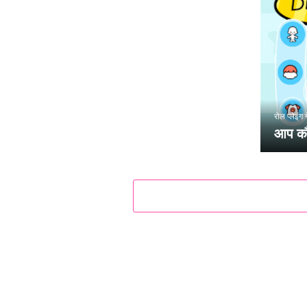
रोल प्लेइंग 
आप कौन