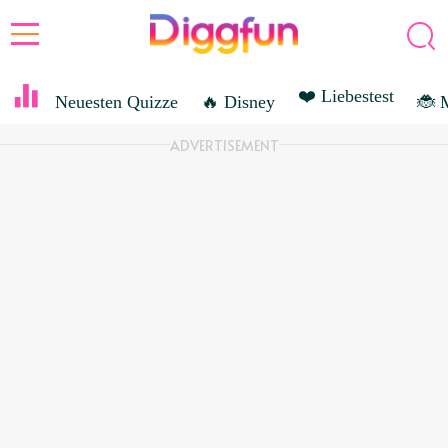
❤️ Liebestest
Neuesten Quizze
🔥 Disney
🐞 
ACTIONSPIEL
ADVERTISEMENT
FILME
OPEN-WORLD-SPIEL
RANK
FEEDBACK