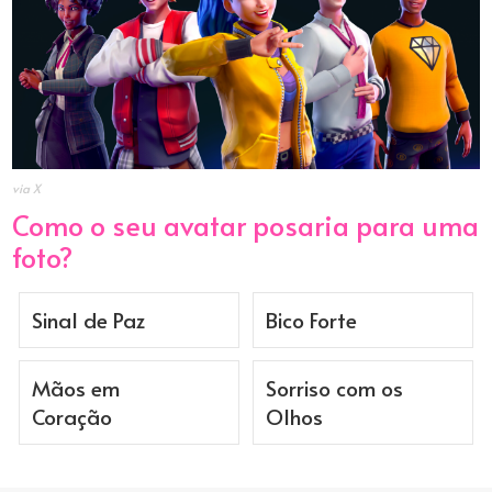
via X
Como o seu avatar posaria para uma
foto?
Sinal de Paz
Bico Forte
Mãos em
Sorriso com os
Coração
Olhos