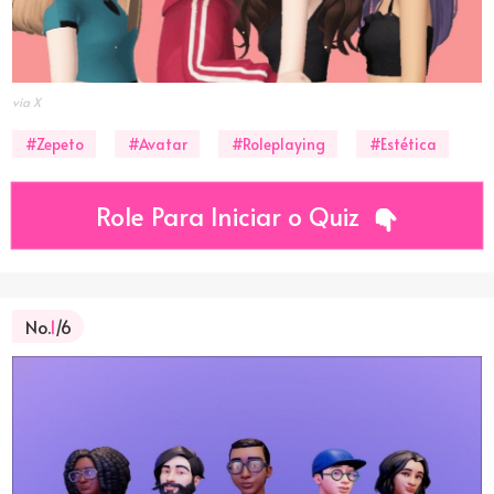
via X
#Zepeto
#Avatar
#Roleplaying
#Estética
Role Para Iniciar o Quiz
No.
1
/6