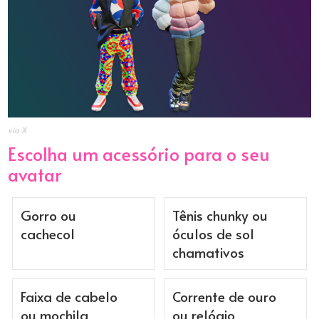
via X
Escolha um acessório para o seu
avatar
Gorro ou
Tênis chunky ou
cachecol
óculos de sol
chamativos
Faixa de cabelo
Corrente de ouro
ou mochila
ou relógio