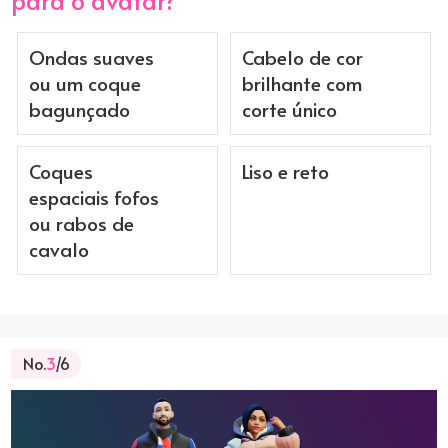
para o avatar?
Ondas suaves
Cabelo de cor
ou um coque
brilhante com
bagunçado
corte único
Coques
Liso e reto
espaciais fofos
ou rabos de
cavalo
No.
3
/6