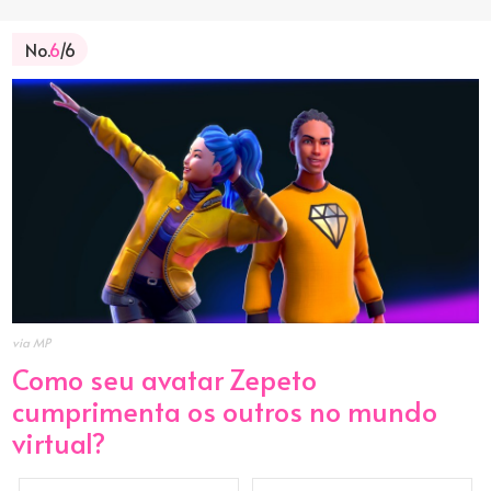
No.
6
/6
via MP
Como seu avatar Zepeto
cumprimenta os outros no mundo
virtual?