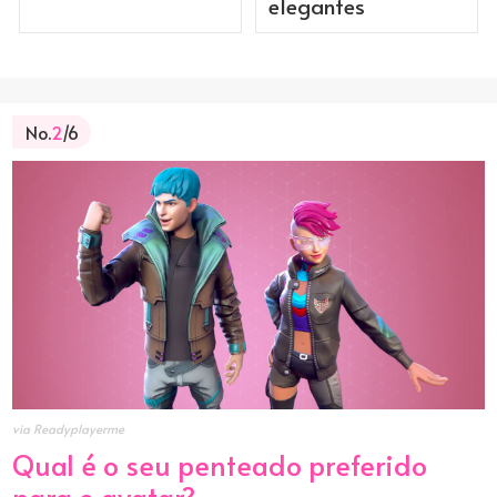
elegantes
No.
2
/6
via Readyplayerme
Qual é o seu penteado preferido