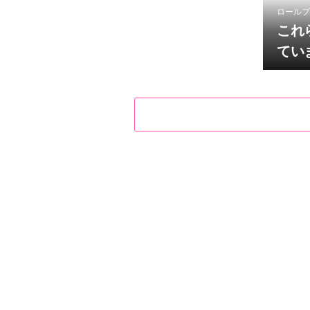
ロールプ
これ
てい