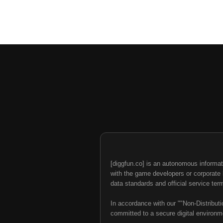
[diggfun.co] is an autonomous informat
with the game developers or corporate br
data standards and official service ter
In accordance with our ""Non-Distributi
committed to a secure digital environme