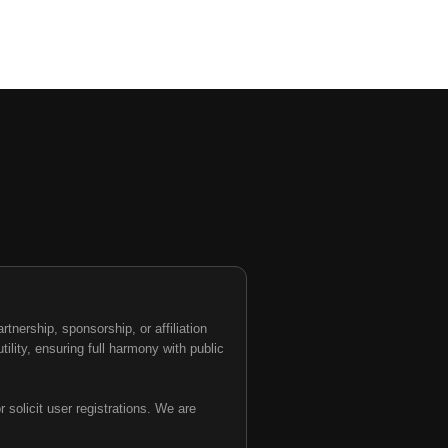
nership, sponsorship, or affiliation
tility, ensuring full harmony with public
 solicit user registrations. We are