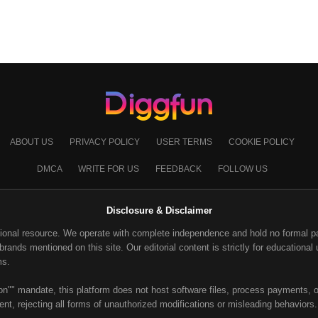
ABOUT US
PRIVACY POLICY
USER TERMS
COOKIE POLICY
DMCA
WRITE FOR US
FEEDBACK
FOLLOW US
Disclosure & Disclaimer
ional resource. We operate with complete independence and hold no formal part
ands mentioned on this site. Our editorial content is strictly for educational u
ms.
on"" mandate, this platform does not host software files, process payments, or
nt, rejecting all forms of unauthorized modifications or misleading behaviors.