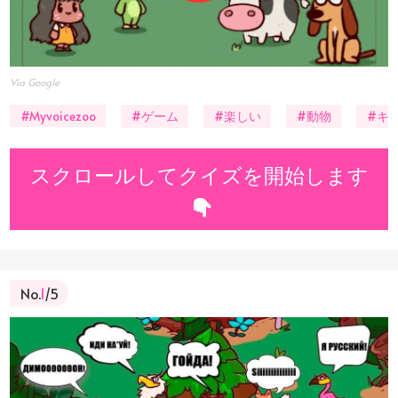
Via Google
#Myvoicezoo
#ゲーム
#楽しい
#動物
#キ
スクロールしてクイズを開始します
No.
1
/5