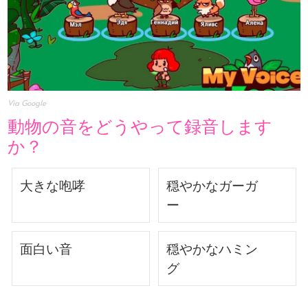
Via Google
動物の音をどうやって録音します
か？
大きな咆哮
穏やかなガーガ
ー
面白い音
穏やかなハミン
グ