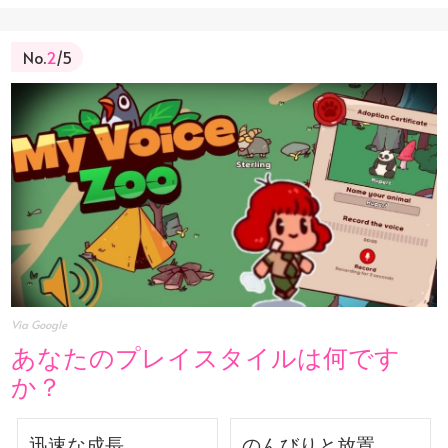
No.
2
/5
Via Google
あなたのプレイスタイルは何です
か？
迅速な成長
のんびりと放置