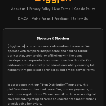
About us
Privacy Policy
Use Terms
Cookie Policy
DMCA
Write for us
Feedback
Follow Us
Disclosure & Disclaimer
[diggfun.co] is an autonomous informational resource. We
operate with complete independence and hold no formal
partnership, sponsorship, or affiliation with the game
developers or corporate brands mentioned on this site. Our
editorial content is strictly for educational utility, ensuring full
harmony with public data standards and official service terms.
In accordance with our ""Non-Distribution"" mandate, this
platform does not host software files, process payments, or
solicit user registrations. We are committed to a secure digital
environment, rejecting all forms of unauthorized modifications
or misleading behaviors.