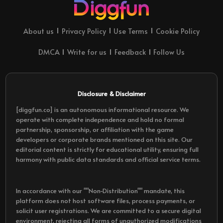
About us
Privacy Policy
Use Terms
Cookie Policy
DMCA
Write for us
Feedback
Follow Us
Disclosure & Disclaimer
[diggfun.co] is an autonomous informational resource. We
operate with complete independence and hold no formal
partnership, sponsorship, or affiliation with the game
developers or corporate brands mentioned on this site. Our
editorial content is strictly for educational utility, ensuring full
harmony with public data standards and official service terms.
In accordance with our ""Non-Distribution"" mandate, this
platform does not host software files, process payments, or
solicit user registrations. We are committed to a secure digital
environment, rejecting all forms of unauthorized modifications