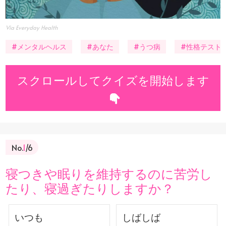
Via Everyday Health
#メンタルヘルス
#あなた
#うつ病
#性格テスト
スクロールしてクイズを開始します
No.
1
/6
寝つきや眠りを維持するのに苦労し
たり、寝過ぎたりしますか？
いつも
しばしば