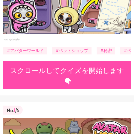
via google
#アバターワールド
#ペットショップ
#秘密
#ペ
スクロールしてクイズを開始します
No.
1
/6