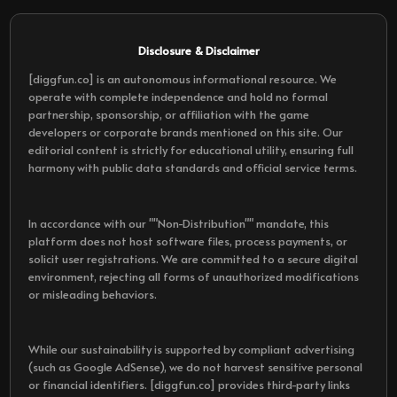
Disclosure & Disclaimer
[diggfun.co] is an autonomous informational resource. We
operate with complete independence and hold no formal
partnership, sponsorship, or affiliation with the game
developers or corporate brands mentioned on this site. Our
editorial content is strictly for educational utility, ensuring full
harmony with public data standards and official service terms.
In accordance with our ""Non-Distribution"" mandate, this
platform does not host software files, process payments, or
solicit user registrations. We are committed to a secure digital
environment, rejecting all forms of unauthorized modifications
or misleading behaviors.
While our sustainability is supported by compliant advertising
(such as Google AdSense), we do not harvest sensitive personal
or financial identifiers. [diggfun.co] provides third-party links