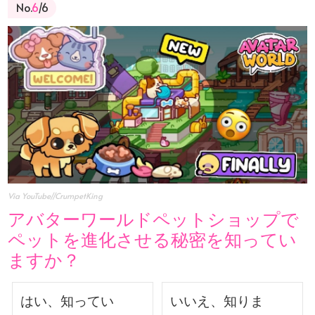
No.
6
/6
Via YouTube//CrumpetKing
アバターワールドペットショップで
ペットを進化させる秘密を知ってい
ますか？
はい、知ってい
いいえ、知りま