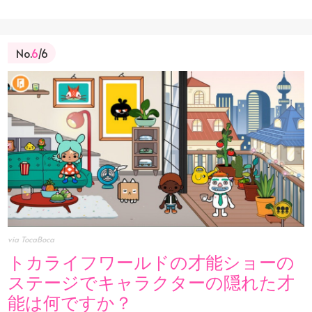
No.
6
/6
via TocaBoca
トカライフワールドの才能ショーの
ステージでキャラクターの隠れた才
能は何ですか？