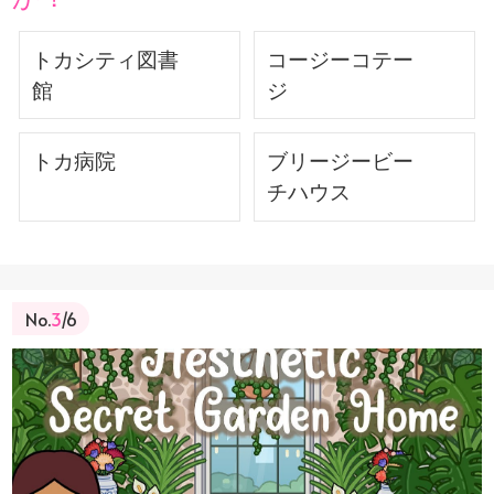
トカシティ図書
コージーコテー
館
ジ
トカ病院
ブリージービー
チハウス
No.
3
/6