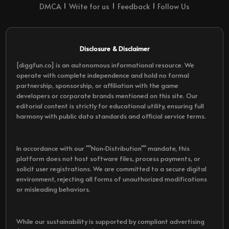
DMCA
Write for us
Feedback
Follow Us
Disclosure & Disclaimer
[diggfun.co] is an autonomous informational resource. We
operate with complete independence and hold no formal
partnership, sponsorship, or affiliation with the game
developers or corporate brands mentioned on this site. Our
editorial content is strictly for educational utility, ensuring full
harmony with public data standards and official service terms.
In accordance with our ""Non-Distribution"" mandate, this
platform does not host software files, process payments, or
solicit user registrations. We are committed to a secure digital
environment, rejecting all forms of unauthorized modifications
or misleading behaviors.
While our sustainability is supported by compliant advertising