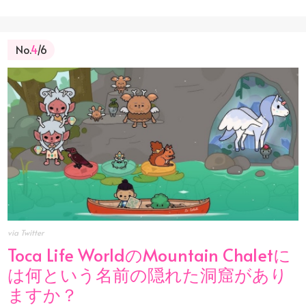
No.
4
/6
via Twitter
Toca Life WorldのMountain Chaletに
は何という名前の隠れた洞窟があり
ますか？