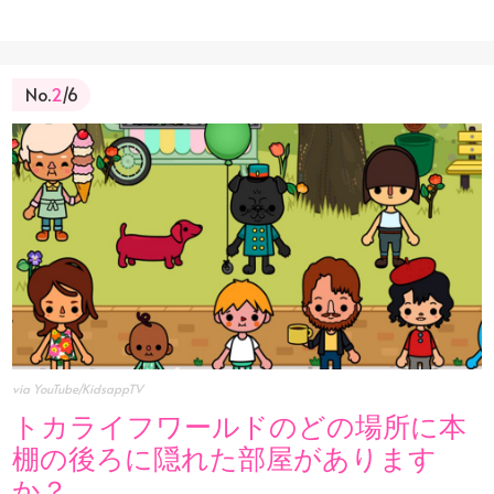
No.
2
/6
via YouTube/KidsappTV
トカライフワールドのどの場所に本
棚の後ろに隠れた部屋があります
か？