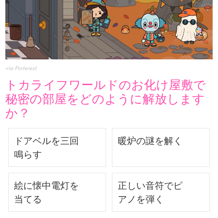
via Pinterest
トカライフワールドのお化け屋敷で
秘密の部屋をどのように解放します
か？
ドアベルを三回
暖炉の謎を解く
鳴らす
絵に懐中電灯を
正しい音符でピ
当てる
アノを弾く