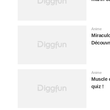
Anime
Miracul
Découvre
Anime
Muscle o
quiz !