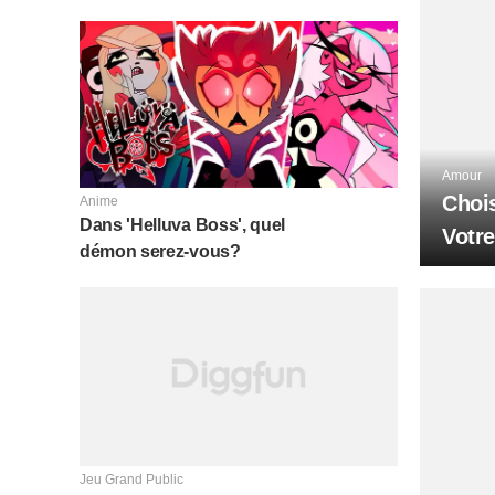
Amour
Choi
Anime
Dans 'Helluva Boss', quel
Votre
démon serez-vous?
Jeu Grand Public