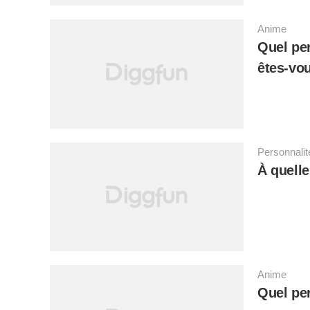
Anime
Quel pe
êtes-vo
Personnalit
À quelle
Anime
Quel pe