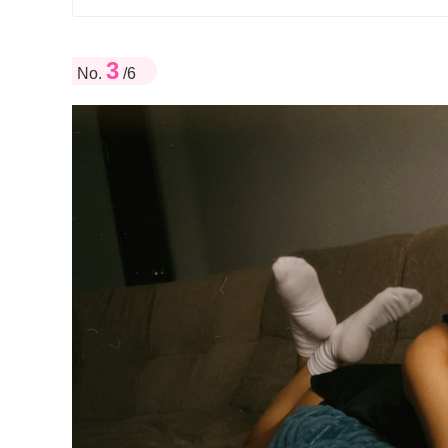
3
No.
/6