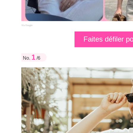
Via Google
Faites défiler 
1
No.
/6