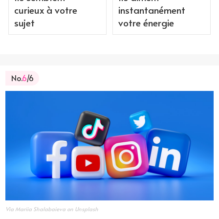
curieux à votre
instantanément
sujet
votre énergie
No.
6
/6
Via Mariia Shalabaieva on Unsplash