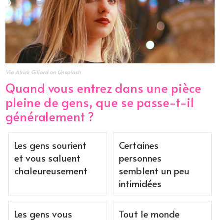
Via Alrick Gillard on Unsplash
Quand vous entrez dans une pièce
pleine de gens, que se passe-t-il
généralement ?
Les gens sourient
Certaines
et vous saluent
personnes
chaleureusement
semblent un peu
intimidées
Les gens vous
Tout le monde