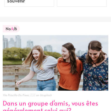
souvenir
No.
4
/6
Via Priscilla Du Preez 🇨🇦 on Unsplash
Dans un groupe d'amis, vous êtes
généralement celui qui?