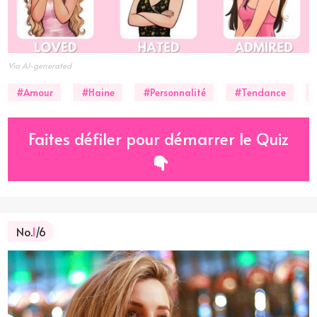
Via AI-generated
#Amour
#Haine
#Personnalité
#Tendance
Faites défiler pour démarrer le Quiz
No.
1
/6