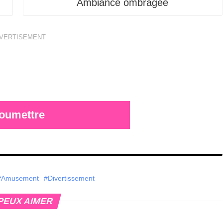
Ambiance ombragée
VERTISEMENT
oumettre
#Amusement
#Divertissement
PEUX AIMER