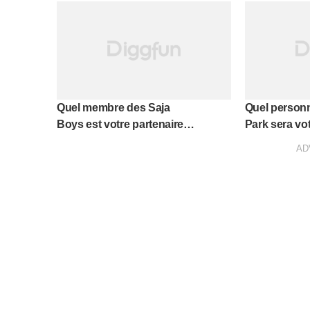
Quel membre des Saja
Quel person
Boys est votre partenaire
Park sera vot
idéal?
d'après ce qu
AD
dessins ani