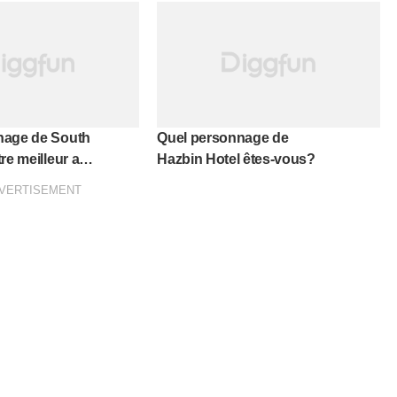
nage de South
Quel personnage de
re meilleur ami
Hazbin Hotel êtes-vous?
iz sur les
VERTISEMENT
més ?