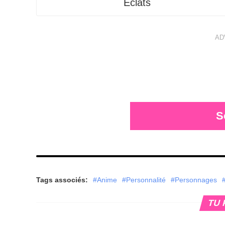
Éclats
AD
S
Tags associés:
#Anime
#Personnalité
#Personnages
TU 