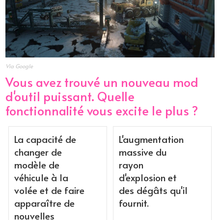
Via Google
Vous avez trouvé un nouveau mod
d'outil puissant. Quelle
fonctionnalité vous excite le plus ?
La capacité de
L'augmentation
changer de
massive du
modèle de
rayon
véhicule à la
d'explosion et
volée et de faire
des dégâts qu'il
apparaître de
fournit.
nouvelles