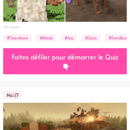
Via Google
#Teardown
#Mods
#Jeu
#Quiz
#Sandbox
Faites défiler pour démarrer le Quiz
No.
1
/7