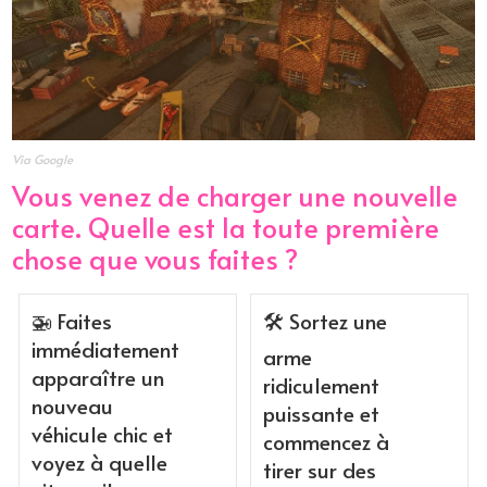
Via Google
Vous venez de charger une nouvelle
carte. Quelle est la toute première
chose que vous faites ?
🚁 Faites
🛠️ Sortez une
immédiatement
arme
apparaître un
ridiculement
nouveau
puissante et
véhicule chic et
commencez à
voyez à quelle
tirer sur des