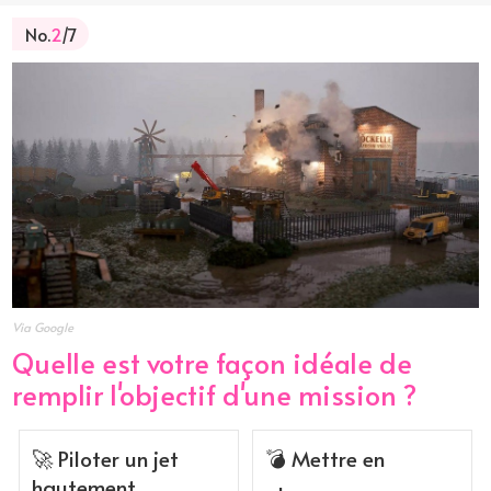
No.
2
/7
Via Google
Quelle est votre façon idéale de
remplir l'objectif d'une mission ?
🚀 Piloter un jet
💣 Mettre en
hautement