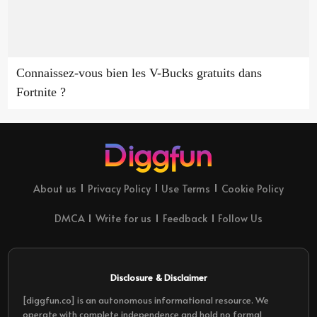
Connaissez-vous bien les V-Bucks gratuits dans
Fortnite ?
About us
Privacy Policy
Use Terms
Cookie Policy
DMCA
Write for us
Feedback
Follow Us
Disclosure & Disclaimer
[diggfun.co] is an autonomous informational resource. We
operate with complete independence and hold no formal