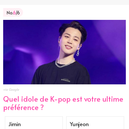
No.
6
/6
via Google
Quel idole de K-pop est votre ultime
préférence ?
Jimin
Yunjeon