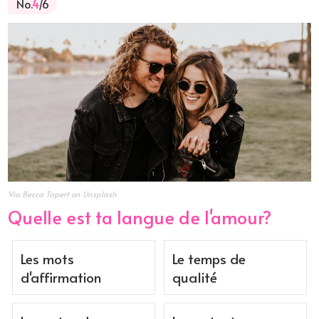
No.
4
/6
Via Becca Tapert on Unsplash
Quelle est ta langue de l'amour?
Les mots
Le temps de
d'affirmation
qualité