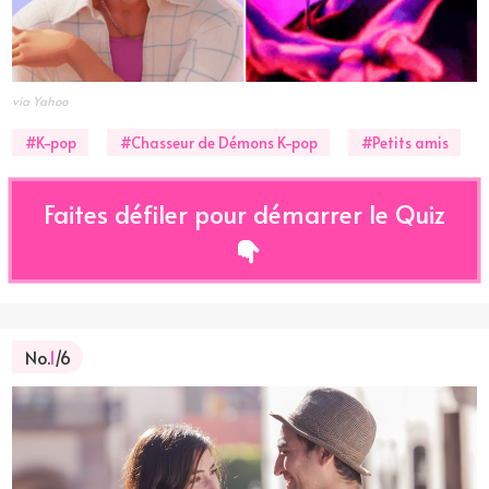
via Yahoo
#K-pop
#Chasseur de Démons K-pop
#Petits amis
Faites défiler pour démarrer le Quiz
No.
1
/6