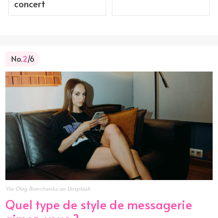
concert
No.
2
/6
Via Oleg Brovchenko on Unsplash
Quel type de style de messagerie