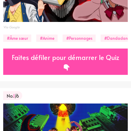
Via Google
#Âme sœur
#Anime
#Personnages
#Dandadan
Faites défiler pour démarrer le Quiz
No.
1
/6