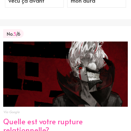
vécu ça avant
mon aura
No.
5
/6
Via Google
Quelle est votre rupture
relationnelle?.