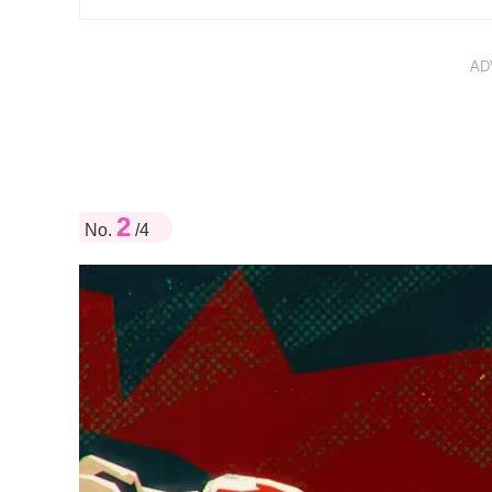
AD
2
No.
/4