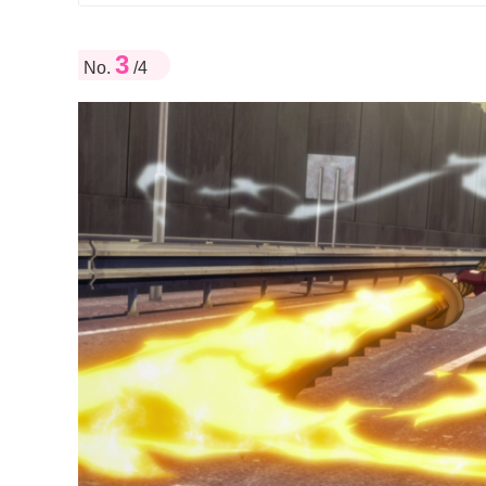
3
No.
/4