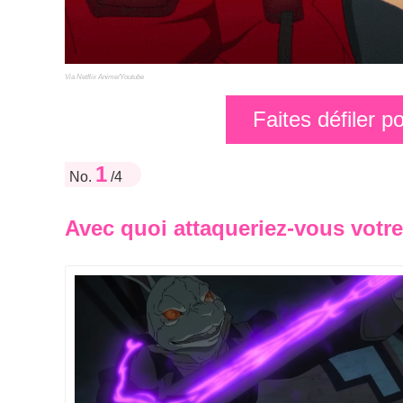
Via Netflix Anime/Youtube
Faites défiler 
1
No.
/4
Avec quoi attaqueriez-vous votr