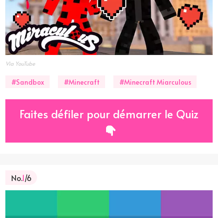
Via YouTube
#Sandbox
#Minecraft
#Minecraft Miarculous
Faites défiler pour démarrer le Quiz
No.
1
/6