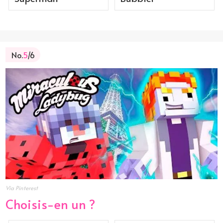
No.
5
/6
Via Pinterest
Choisis-en un ?