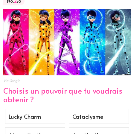
No.
2
/6
Via Google
Choisis un pouvoir que tu voudrais
obtenir ?
Lucky Charm
Cataclysme