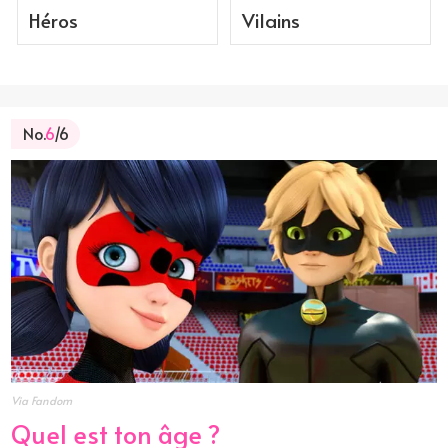
Héros
Vilains
No.
6
/6
Via Fandom
Quel est ton âge ?