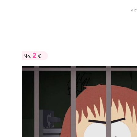
AD
2
No.
/6