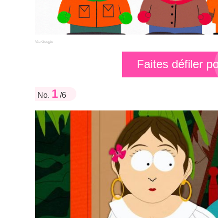
Via Google
Faites défiler 
1
No.
/6