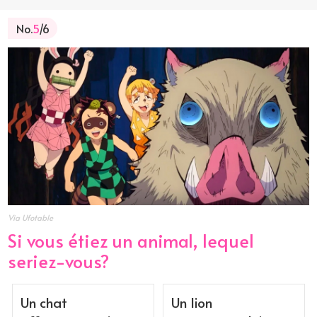
No.
5
/6
Via Ufotable
Si vous étiez un animal, lequel
seriez-vous?
Un chat
Un lion