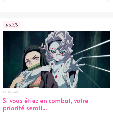
No.
2
/6
Via Ufotable
Si vous étiez en combat, votre
priorité serait...