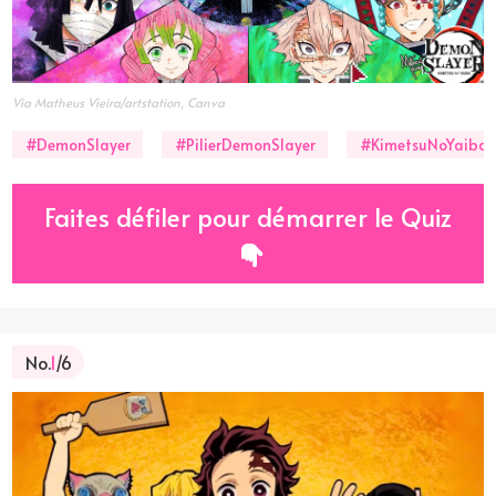
Via Matheus Vieira/artstation, Canva
#DemonSlayer
#PilierDemonSlayer
#KimetsuNoYaiba
Faites défiler pour démarrer le Quiz
No.
1
/6