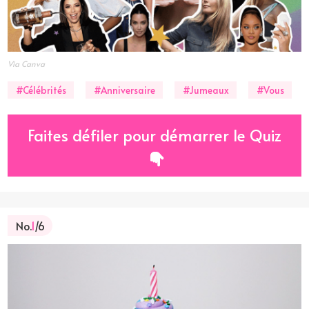
Via Canva
#Célébrités
#Anniversaire
#Jumeaux
#Vous
Faites défiler pour démarrer le Quiz
No.
1
/6