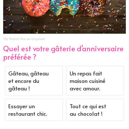
Via Patrick Fore on Unsplash
Quel est votre gâterie d'anniversaire
préférée ?
Gâteau, gâteau
Un repas fait
et encore du
maison cuisiné
gâteau !
avec amour.
Essayer un
Tout ce qui est
restaurant chic.
au chocolat !