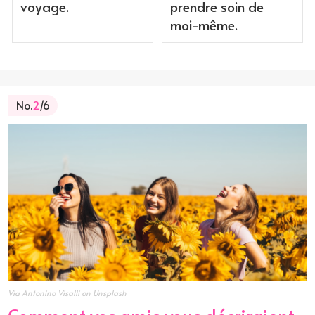
voyage.
prendre soin de
moi-même.
No.
2
/6
Via Antonino Visalli on Unsplash