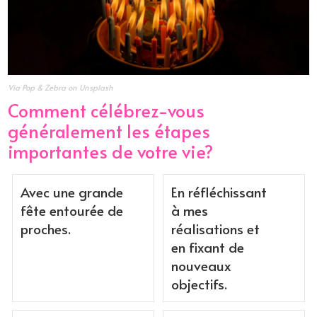
Via Pop & Zebra on Unsplash
Comment célébrez-vous
généralement les étapes
importantes de votre vie?
Avec une grande
En réfléchissant
fête entourée de
à mes
proches.
réalisations et
en fixant de
nouveaux
objectifs.