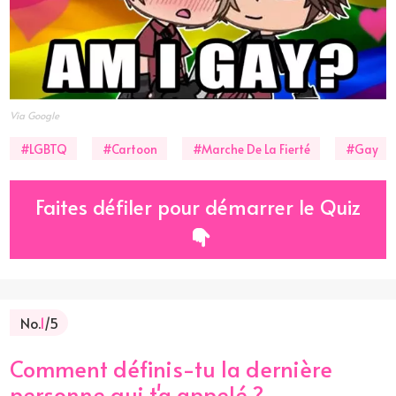
Via Google
#LGBTQ
#Cartoon
#Marche De La Fierté
#Gay
Faites défiler pour démarrer le Quiz
No.
1
/5
Comment définis-tu la dernière
personne qui t'a appelé ?