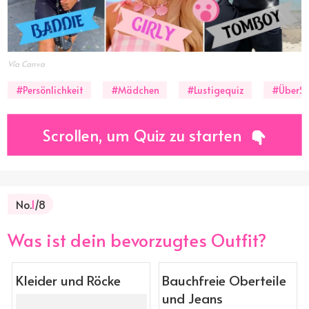
Vía Canva
#Persönlichkeit
#Mädchen
#Lustigequiz
#ÜberSi
Scrollen, um Quiz zu starten
No.
1
/8
Was ist dein bevorzugtes Outfit?
Kleider und Röcke
Bauchfreie Oberteile
und Jeans