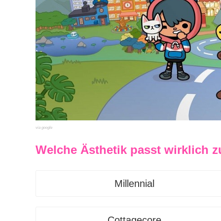
via google
Welche Ästhetik passt wirklich z
Millennial
Cottagecore