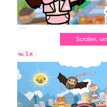
via google
Scrollen, u
1
No.
/6